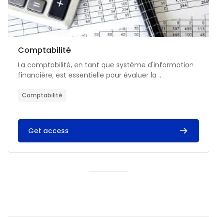
Catégorie de cours
Nom du cours
Comptabilité
Résumé du cours :
La comptabilité, en tant que système d'information
financière, est essentielle pour évaluer la ...
Comptabilité
Get access