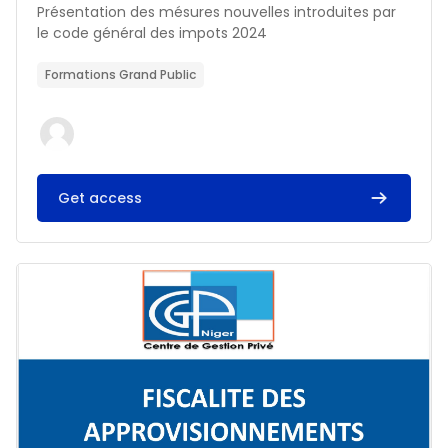
Résumé du cours :
Présentation des mésures nouvelles introduites par
le code général des impots 2024
Formations Grand Public
Get access
Image du cours FISCALITE DES APPROVISIONNEMENTS