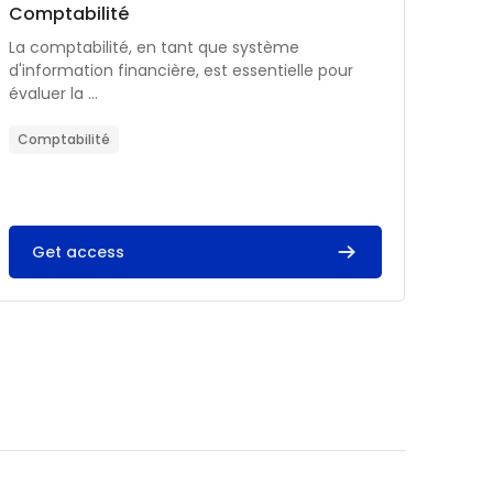
Catégorie de cours
Nom du cours
Comptabilité
Résumé du cours :
La comptabilité, en tant que système
d'information financière, est essentielle pour
évaluer la ...
Comptabilité
Get access