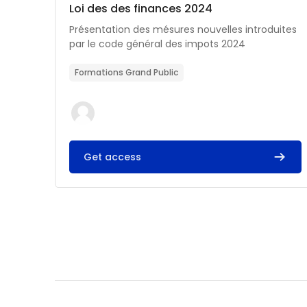
Catégorie de cours
Nom du cours
Loi des des finances 2024
Résumé du cours :
Présentation des mésures nouvelles introduites
par le code général des impots 2024
Formations Grand Public
Get access