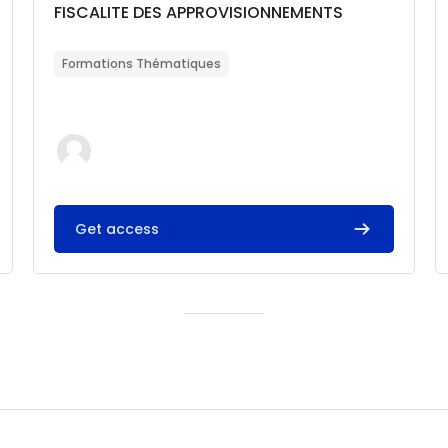
Catégorie de cours
Nom du cours
FISCALITE DES APPROVISIONNEMENTS
Résumé du cours :
Formations Thématiques
Get access