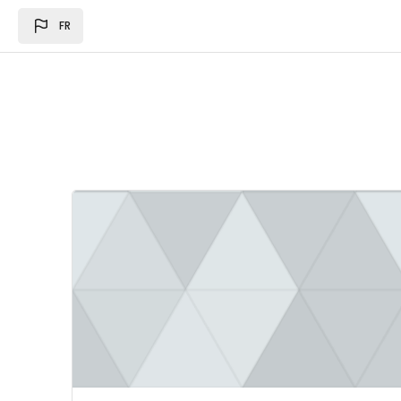
Passer au contenu principal
FR
Image du cours Loi des des finances 2024