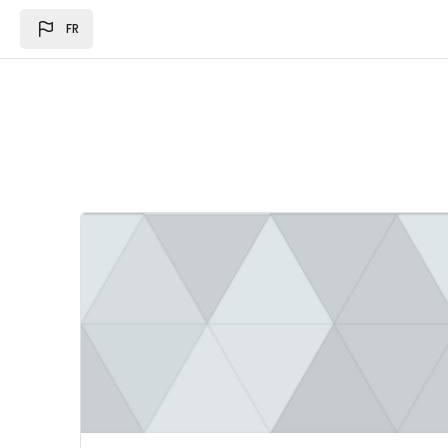
Passer au contenu principal
FR
Image du cours Loi des des finances 2024