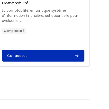
Catégorie de cours
Nom du cours
Comptabilité
Résumé du cours :
La comptabilité, en tant que système
d'information financière, est essentielle pour
évaluer la ...
Comptabilité
Get access