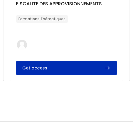
Catégorie de cours
Nom du cours
FISCALITE DES APPROVISIONNEMENTS
Résumé du cours :
Formations Thématiques
Get access