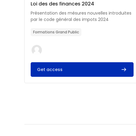
Catégorie de cours
Nom du cours
Loi des des finances 2024
Résumé du cours :
Présentation des mésures nouvelles introduites
par le code général des impots 2024
Formations Grand Public
Get access