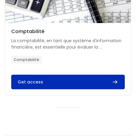
Catégorie de cours
Nom du cours
Comptabilité
Résumé du cours :
La comptabilité, en tant que système d'information
financière, est essentielle pour évaluer la ...
Comptabilité
Get access