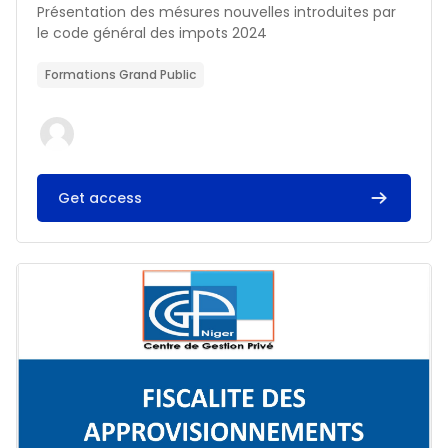
Résumé du cours :
Présentation des mésures nouvelles introduites par
le code général des impots 2024
Formations Grand Public
Get access
Image du cours FISCALITE DES APPROVISIONNEMENTS