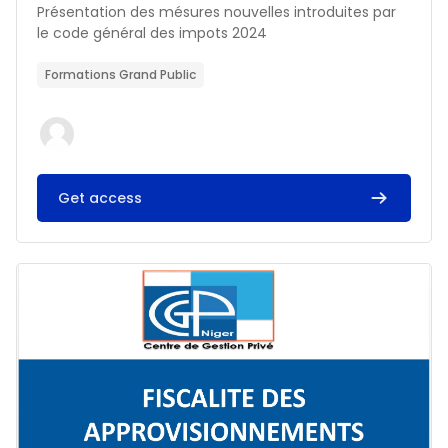
Résumé du cours :
Présentation des mésures nouvelles introduites par
le code général des impots 2024
Formations Grand Public
Get access
Image du cours FISCALITE DES APPROVISIONNEMENTS