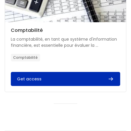
Catégorie de cours
Nom du cours
Comptabilité
Résumé du cours :
La comptabilité, en tant que système d'information
financière, est essentielle pour évaluer la ...
Comptabilité
Get access