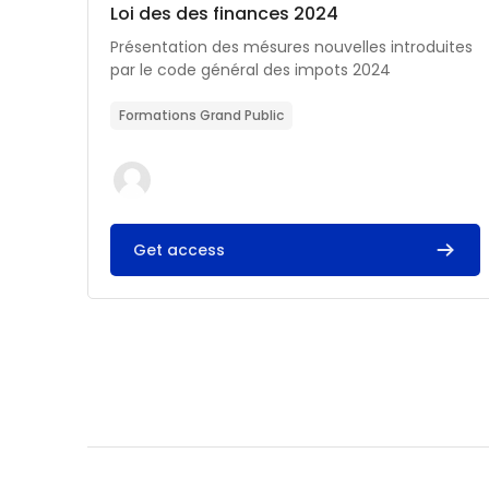
Catégorie de cours
Nom du cours
Loi des des finances 2024
Résumé du cours :
Présentation des mésures nouvelles introduites
par le code général des impots 2024
Formations Grand Public
Get access