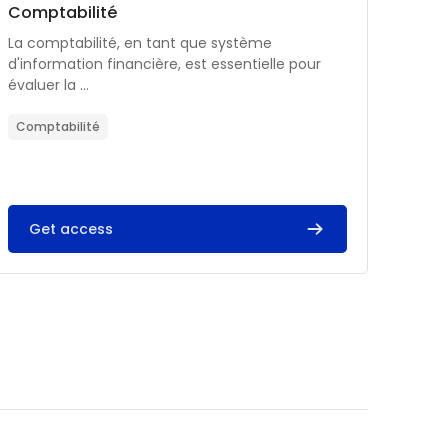
Catégorie de cours
Nom du cours
Comptabilité
Résumé du cours :
La comptabilité, en tant que système
d'information financière, est essentielle pour
évaluer la ...
Comptabilité
Get access