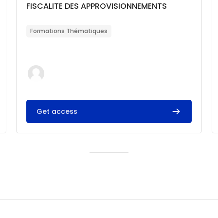
Catégorie de cours
Nom du cours
FISCALITE DES APPROVISIONNEMENTS
Résumé du cours :
Formations Thématiques
Get access