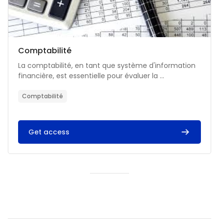
Catégorie de cours
Nom du cours
Comptabilité
Résumé du cours :
La comptabilité, en tant que système d'information
financière, est essentielle pour évaluer la ...
Comptabilité
Get access