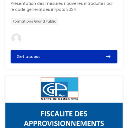
Résumé du cours :
Présentation des mésures nouvelles introduites par
le code général des impots 2024
Formations Grand Public
Get access
Image du cours FISCALITE DES APPROVISIONNEMENTS