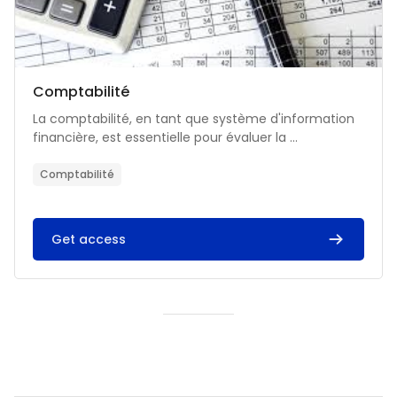
Catégorie de cours
Nom du cours
Comptabilité
Résumé du cours :
La comptabilité, en tant que système d'information
financière, est essentielle pour évaluer la ...
Comptabilité
Get access