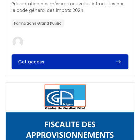
Résumé du cours :
Présentation des mésures nouvelles introduites par
le code général des impots 2024
Formations Grand Public
Get access
Image du cours FISCALITE DES APPROVISIONNEMENTS