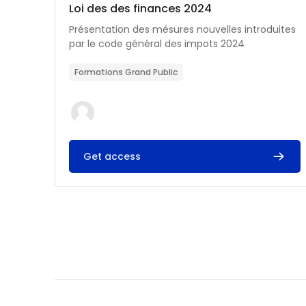
Catégorie de cours
Nom du cours
Loi des des finances 2024
Résumé du cours :
Présentation des mésures nouvelles introduites
par le code général des impots 2024
Formations Grand Public
Get access