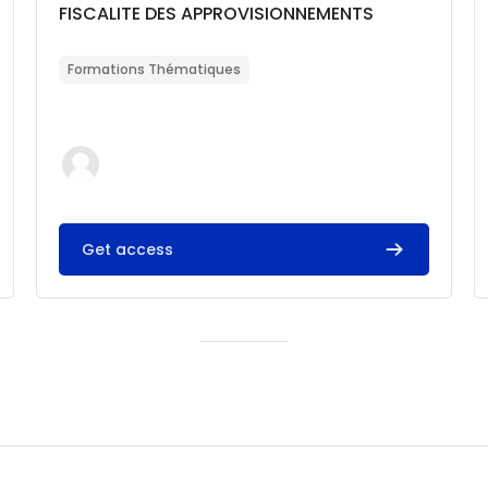
Catégorie de cours
Nom du cours
FISCALITE DES APPROVISIONNEMENTS
Résumé du cours :
Formations Thématiques
Get access