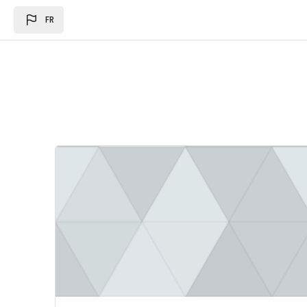
Passer au contenu principal
FR
Image du cours Loi des des finances 2024