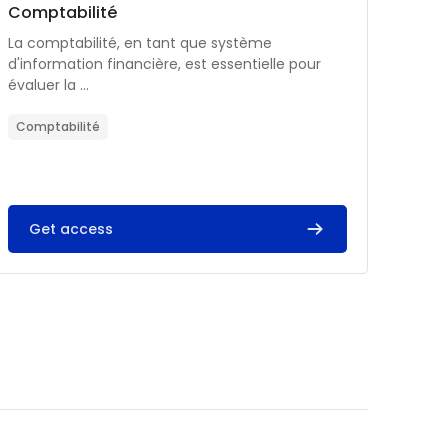
Catégorie de cours
Nom du cours
Comptabilité
Résumé du cours :
La comptabilité, en tant que système
d'information financière, est essentielle pour
évaluer la ...
Comptabilité
Get access