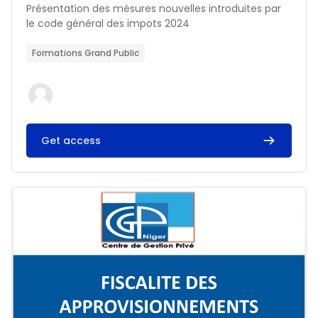
Résumé du cours :
Présentation des mésures nouvelles introduites par
le code général des impots 2024
Formations Grand Public
Get access
Image du cours FISCALITE DES APPROVISIONNEMENTS