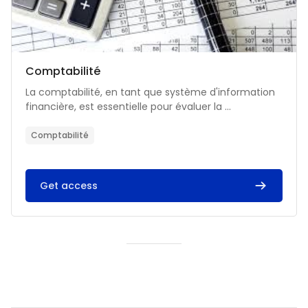
Catégorie de cours
Nom du cours
Comptabilité
Résumé du cours :
La comptabilité, en tant que système d'information
financière, est essentielle pour évaluer la ...
Comptabilité
Get access