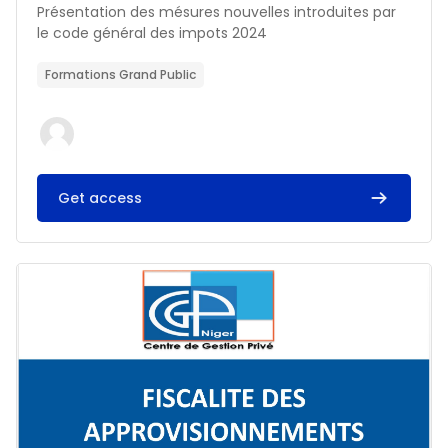
Résumé du cours :
Présentation des mésures nouvelles introduites par
le code général des impots 2024
Formations Grand Public
Get access
Image du cours FISCALITE DES APPROVISIONNEMENTS