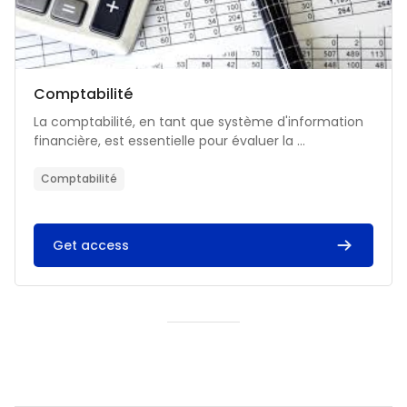
Catégorie de cours
Nom du cours
Comptabilité
Résumé du cours :
La comptabilité, en tant que système d'information
financière, est essentielle pour évaluer la ...
Comptabilité
Get access