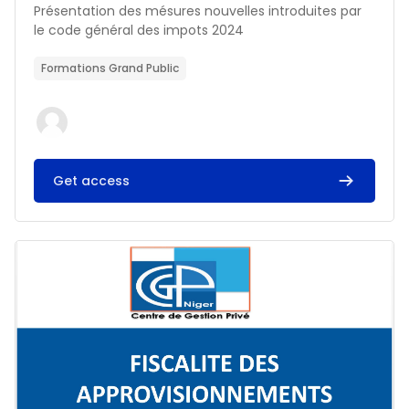
Résumé du cours :
Présentation des mésures nouvelles introduites par
le code général des impots 2024
Formations Grand Public
Get access
Image du cours FISCALITE DES APPROVISIONNEMENTS