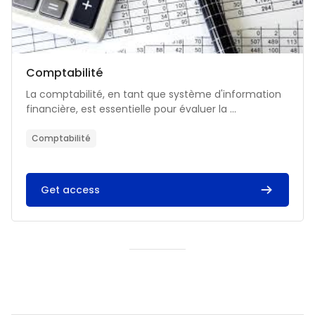
Catégorie de cours
Nom du cours
Comptabilité
Résumé du cours :
La comptabilité, en tant que système d'information
financière, est essentielle pour évaluer la ...
Comptabilité
Get access