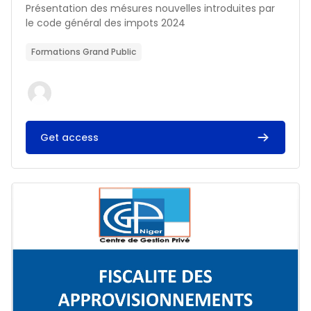
Résumé du cours :
Présentation des mésures nouvelles introduites par
le code général des impots 2024
Formations Grand Public
Get access
Image du cours FISCALITE DES APPROVISIONNEMENTS