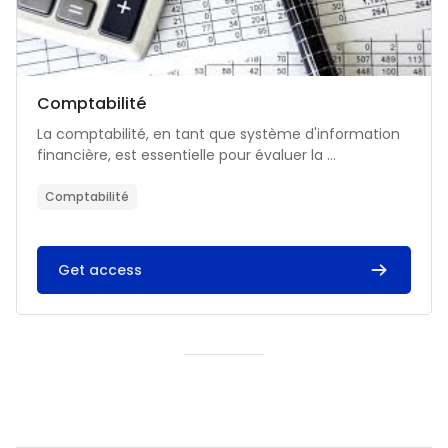
Catégorie de cours
Nom du cours
Comptabilité
Résumé du cours :
La comptabilité, en tant que système d'information
financière, est essentielle pour évaluer la ...
Comptabilité
Get access