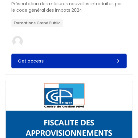
Résumé du cours :
Présentation des mésures nouvelles introduites par
le code général des impots 2024
Formations Grand Public
Get access
Image du cours FISCALITE DES APPROVISIONNEMENTS