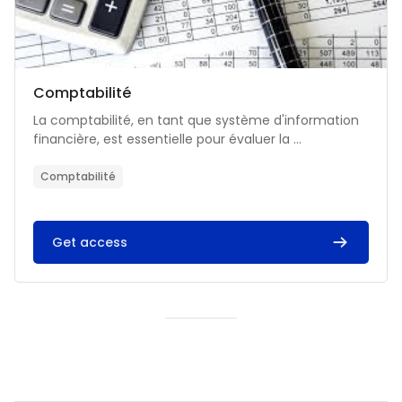
Catégorie de cours
Nom du cours
Comptabilité
Résumé du cours :
La comptabilité, en tant que système d'information
financière, est essentielle pour évaluer la ...
Comptabilité
Get access