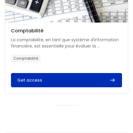
Catégorie de cours
Nom du cours
Comptabilité
Résumé du cours :
La comptabilité, en tant que système d'information
financière, est essentielle pour évaluer la ...
Comptabilité
Get access