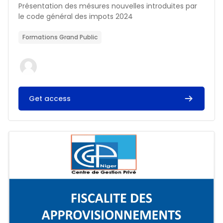
Résumé du cours :
Présentation des mésures nouvelles introduites par
le code général des impots 2024
Formations Grand Public
Get access
Image du cours FISCALITE DES APPROVISIONNEMENTS