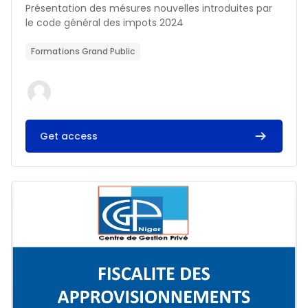
Résumé du cours :
Présentation des mésures nouvelles introduites par
le code général des impots 2024
Formations Grand Public
Get access
Image du cours FISCALITE DES APPROVISIONNEMENTS