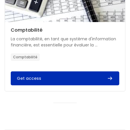
Catégorie de cours
Nom du cours
Comptabilité
Résumé du cours :
La comptabilité, en tant que système d'information
financière, est essentielle pour évaluer la ...
Comptabilité
Get access