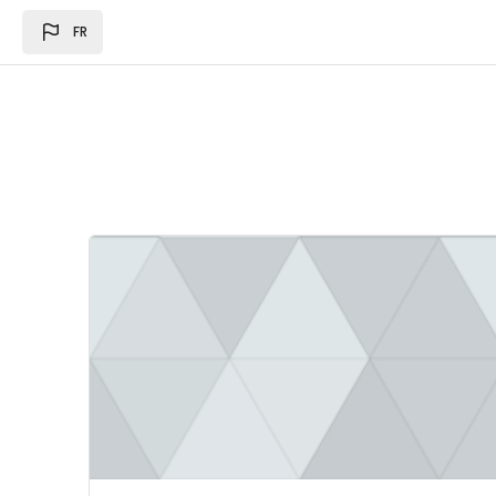
Passer au contenu principal
FR
Image du cours Loi des des finances 2024