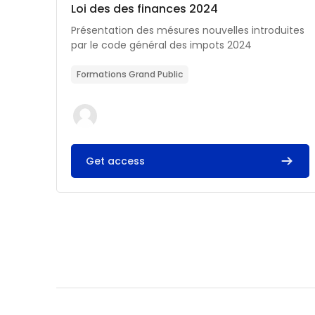
Catégorie de cours
Nom du cours
Loi des des finances 2024
Résumé du cours :
Présentation des mésures nouvelles introduites
par le code général des impots 2024
Formations Grand Public
Get access