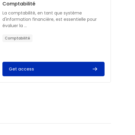
Catégorie de cours
Nom du cours
Comptabilité
Résumé du cours :
La comptabilité, en tant que système
d'information financière, est essentielle pour
évaluer la ...
Comptabilité
Get access