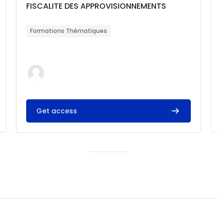
Catégorie de cours
Nom du cours
FISCALITE DES APPROVISIONNEMENTS
Résumé du cours :
Formations Thématiques
Get access