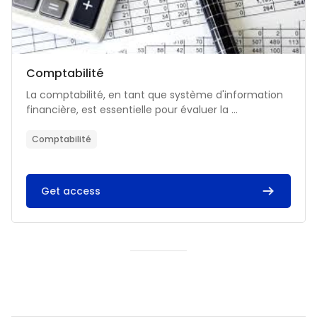
Catégorie de cours
Nom du cours
Comptabilité
Résumé du cours :
La comptabilité, en tant que système d'information
financière, est essentielle pour évaluer la ...
Comptabilité
Get access