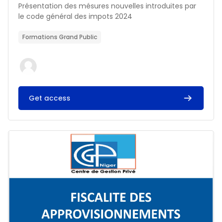
Résumé du cours :
Présentation des mésures nouvelles introduites par
le code général des impots 2024
Formations Grand Public
Get access
Image du cours FISCALITE DES APPROVISIONNEMENTS