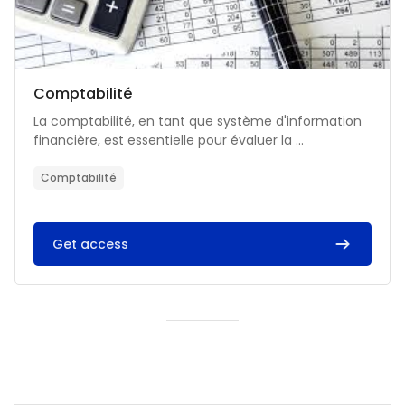
Catégorie de cours
Nom du cours
Comptabilité
Résumé du cours :
La comptabilité, en tant que système d'information
financière, est essentielle pour évaluer la ...
Comptabilité
Get access