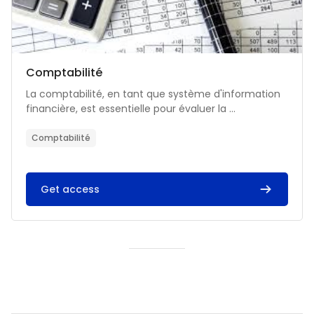
Catégorie de cours
Nom du cours
Comptabilité
Résumé du cours :
La comptabilité, en tant que système d'information
financière, est essentielle pour évaluer la ...
Comptabilité
Get access