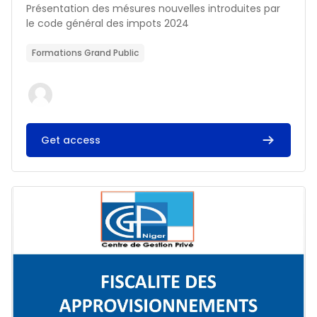
Résumé du cours :
Présentation des mésures nouvelles introduites par
le code général des impots 2024
Formations Grand Public
Get access
Image du cours FISCALITE DES APPROVISIONNEMENTS