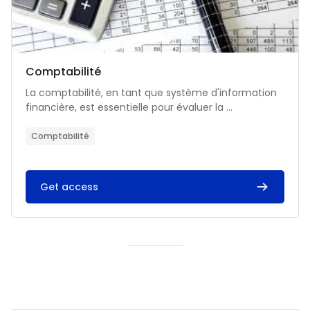
Catégorie de cours
Nom du cours
Comptabilité
Résumé du cours :
La comptabilité, en tant que système d'information
financière, est essentielle pour évaluer la ...
Comptabilité
Get access