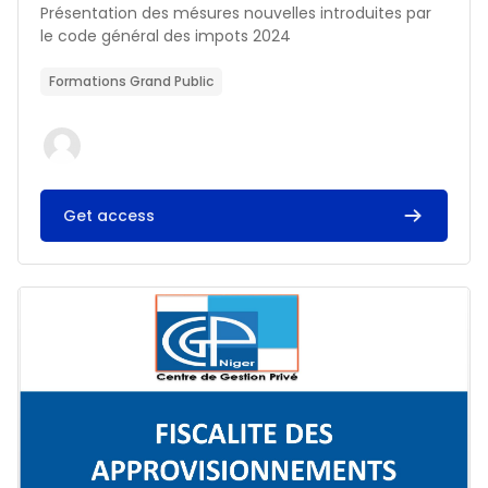
Résumé du cours :
Présentation des mésures nouvelles introduites par
le code général des impots 2024
Formations Grand Public
Get access
Image du cours FISCALITE DES APPROVISIONNEMENTS