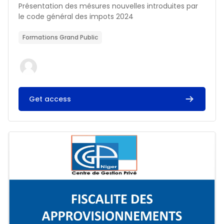
Résumé du cours :
Présentation des mésures nouvelles introduites par
le code général des impots 2024
Formations Grand Public
Get access
Image du cours FISCALITE DES APPROVISIONNEMENTS