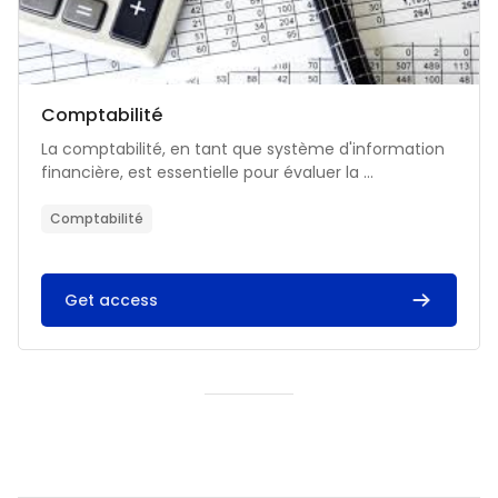
Catégorie de cours
Nom du cours
Comptabilité
Résumé du cours :
La comptabilité, en tant que système d'information
financière, est essentielle pour évaluer la ...
Comptabilité
Get access