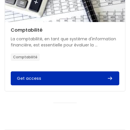
Catégorie de cours
Nom du cours
Comptabilité
Résumé du cours :
La comptabilité, en tant que système d'information
financière, est essentielle pour évaluer la ...
Comptabilité
Get access