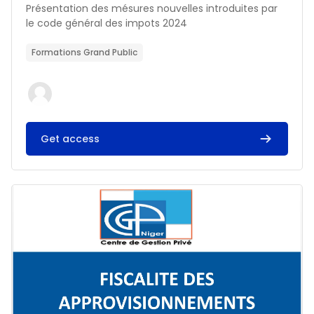
Résumé du cours :
Présentation des mésures nouvelles introduites par
le code général des impots 2024
Formations Grand Public
Get access
Image du cours FISCALITE DES APPROVISIONNEMENTS