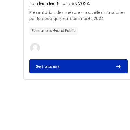
Catégorie de cours
Nom du cours
Loi des des finances 2024
Résumé du cours :
Présentation des mésures nouvelles introduites
par le code général des impots 2024
Formations Grand Public
Get access