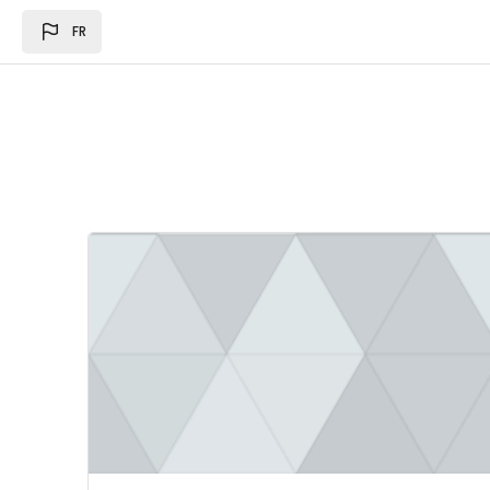
Passer au contenu principal
FR
Image du cours Loi des des finances 2024