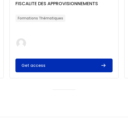
Catégorie de cours
Nom du cours
FISCALITE DES APPROVISIONNEMENTS
Résumé du cours :
Formations Thématiques
Get access