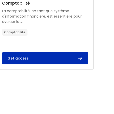
Catégorie de cours
Nom du cours
Comptabilité
Résumé du cours :
La comptabilité, en tant que système
d'information financière, est essentielle pour
évaluer la ...
Comptabilité
Get access