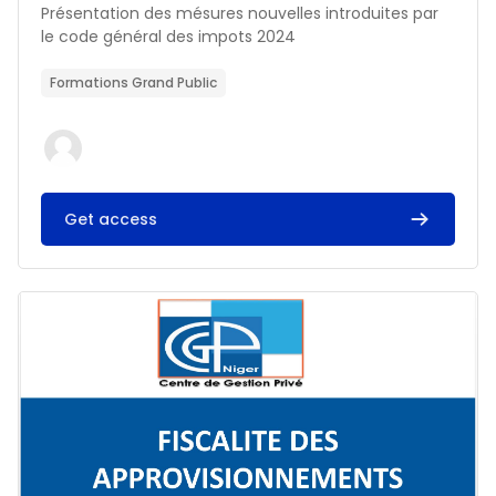
Résumé du cours :
Présentation des mésures nouvelles introduites par
le code général des impots 2024
Formations Grand Public
Get access
Image du cours FISCALITE DES APPROVISIONNEMENTS