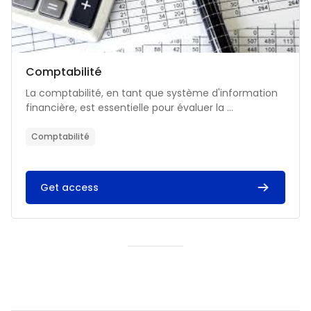
Catégorie de cours
Nom du cours
Comptabilité
Résumé du cours :
La comptabilité, en tant que système d'information
financière, est essentielle pour évaluer la ...
Comptabilité
Get access