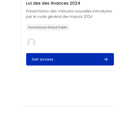
Catégorie de cours
Nom du cours
Loi des des finances 2024
Résumé du cours :
Présentation des mésures nouvelles introduites
par le code général des impots 2024
Formations Grand Public
Get access