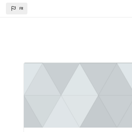
Passer au contenu principal
FR
Image du cours Loi des des finances 2024