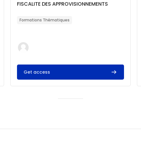
Catégorie de cours
Nom du cours
FISCALITE DES APPROVISIONNEMENTS
Résumé du cours :
Formations Thématiques
Get access