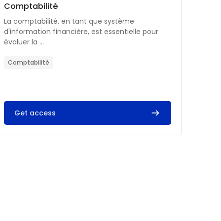
Catégorie de cours
Nom du cours
Comptabilité
Résumé du cours :
La comptabilité, en tant que système
d'information financière, est essentielle pour
évaluer la ...
Comptabilité
Get access