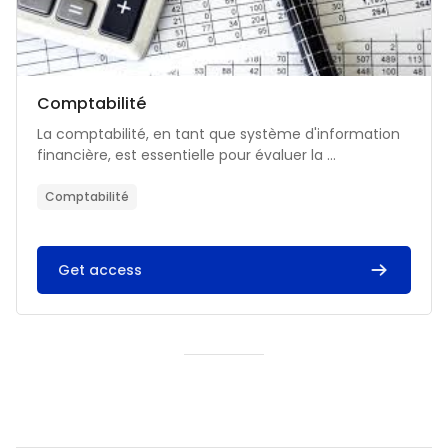
Catégorie de cours
Nom du cours
Comptabilité
Résumé du cours :
La comptabilité, en tant que système d'information
financière, est essentielle pour évaluer la ...
Comptabilité
Get access