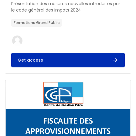
Résumé du cours :
Présentation des mésures nouvelles introduites par
le code général des impots 2024
Formations Grand Public
Get access
Image du cours FISCALITE DES APPROVISIONNEMENTS