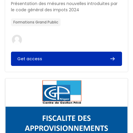
Résumé du cours :
Présentation des mésures nouvelles introduites par
le code général des impots 2024
Formations Grand Public
Get access
Image du cours FISCALITE DES APPROVISIONNEMENTS