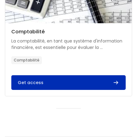
Catégorie de cours
Nom du cours
Comptabilité
Résumé du cours :
La comptabilité, en tant que système d'information
financière, est essentielle pour évaluer la ...
Comptabilité
Get access