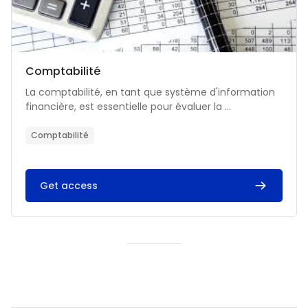
Catégorie de cours
Nom du cours
Comptabilité
Résumé du cours :
La comptabilité, en tant que système d'information
financière, est essentielle pour évaluer la ...
Comptabilité
Get access