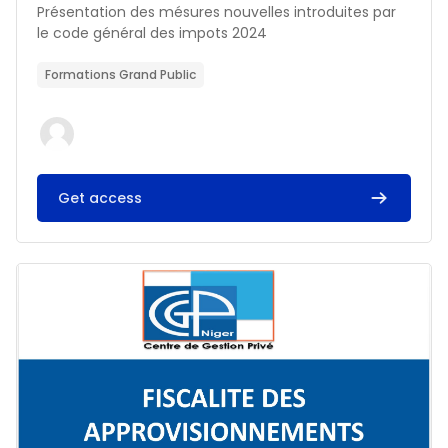
Résumé du cours :
Présentation des mésures nouvelles introduites par
le code général des impots 2024
Formations Grand Public
Get access
Image du cours FISCALITE DES APPROVISIONNEMENTS