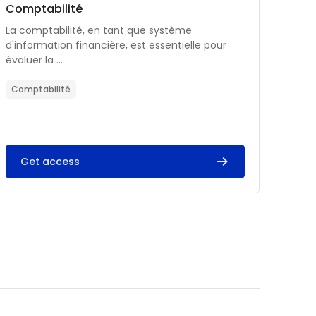
Catégorie de cours
Nom du cours
Comptabilité
Résumé du cours :
La comptabilité, en tant que système
d'information financière, est essentielle pour
évaluer la ...
Comptabilité
Get access