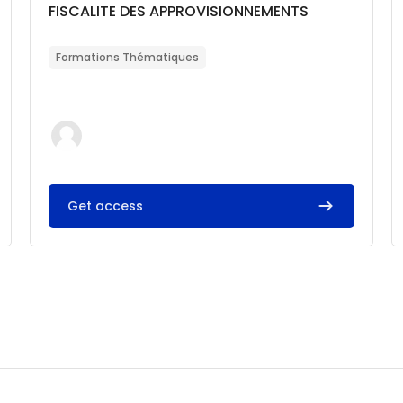
Catégorie de cours
Nom du cours
FISCALITE DES APPROVISIONNEMENTS
Résumé du cours :
Formations Thématiques
Get access