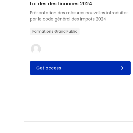
Catégorie de cours
Nom du cours
Loi des des finances 2024
Résumé du cours :
Présentation des mésures nouvelles introduites
par le code général des impots 2024
Formations Grand Public
Get access