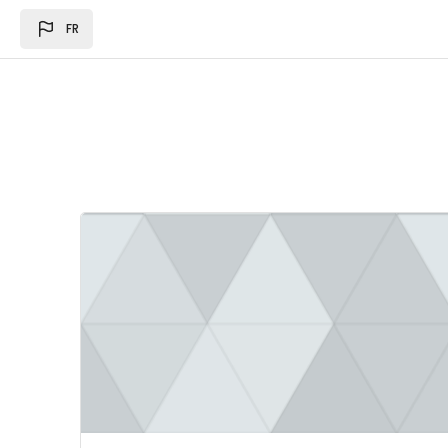
Passer au contenu principal
FR
Image du cours Loi des des finances 2024