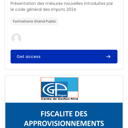
Résumé du cours :
Présentation des mésures nouvelles introduites par
le code général des impots 2024
Formations Grand Public
Get access
Image du cours FISCALITE DES APPROVISIONNEMENTS