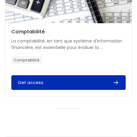
Catégorie de cours
Nom du cours
Comptabilité
Résumé du cours :
La comptabilité, en tant que système d'information
financière, est essentielle pour évaluer la ...
Comptabilité
Get access