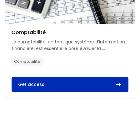
Catégorie de cours
Nom du cours
Comptabilité
Résumé du cours :
La comptabilité, en tant que système d'information
financière, est essentielle pour évaluer la ...
Comptabilité
Get access