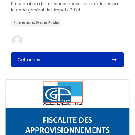
Résumé du cours :
Présentation des mésures nouvelles introduites par
le code général des impots 2024
Formations Grand Public
Get access
Image du cours FISCALITE DES APPROVISIONNEMENTS