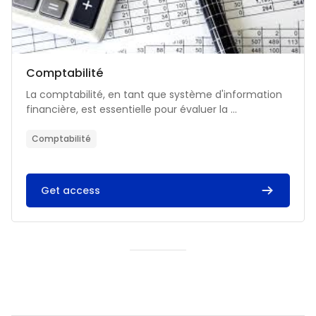
Catégorie de cours
Nom du cours
Comptabilité
Résumé du cours :
La comptabilité, en tant que système d'information
financière, est essentielle pour évaluer la ...
Comptabilité
Get access