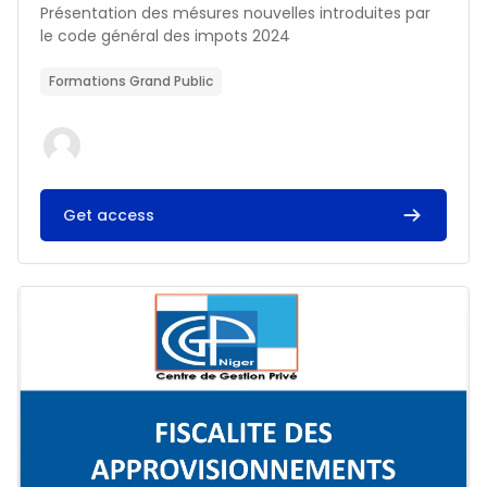
Résumé du cours :
Présentation des mésures nouvelles introduites par
le code général des impots 2024
Formations Grand Public
Get access
Image du cours FISCALITE DES APPROVISIONNEMENTS