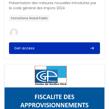
Résumé du cours :
Présentation des mésures nouvelles introduites par
le code général des impots 2024
Formations Grand Public
Get access
Image du cours FISCALITE DES APPROVISIONNEMENTS