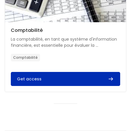
Catégorie de cours
Nom du cours
Comptabilité
Résumé du cours :
La comptabilité, en tant que système d'information
financière, est essentielle pour évaluer la ...
Comptabilité
Get access