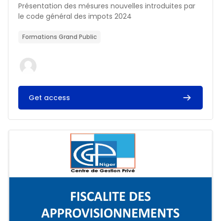
Résumé du cours :
Présentation des mésures nouvelles introduites par
le code général des impots 2024
Formations Grand Public
Get access
Image du cours FISCALITE DES APPROVISIONNEMENTS