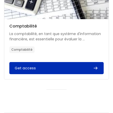
Catégorie de cours
Nom du cours
Comptabilité
Résumé du cours :
La comptabilité, en tant que système d'information
financière, est essentielle pour évaluer la ...
Comptabilité
Get access