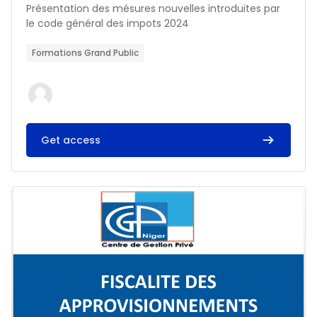
Résumé du cours :
Présentation des mésures nouvelles introduites par
le code général des impots 2024
Formations Grand Public
Get access
Image du cours FISCALITE DES APPROVISIONNEMENTS