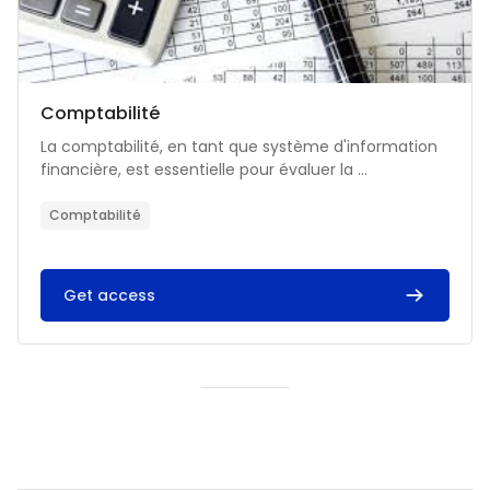
Catégorie de cours
Nom du cours
Comptabilité
Résumé du cours :
La comptabilité, en tant que système d'information
financière, est essentielle pour évaluer la ...
Comptabilité
Get access