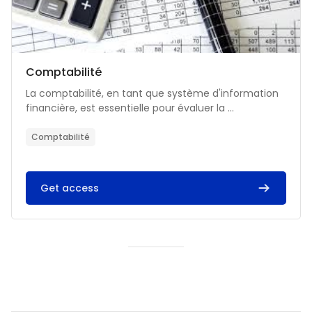
Catégorie de cours
Nom du cours
Comptabilité
Résumé du cours :
La comptabilité, en tant que système d'information
financière, est essentielle pour évaluer la ...
Comptabilité
Get access