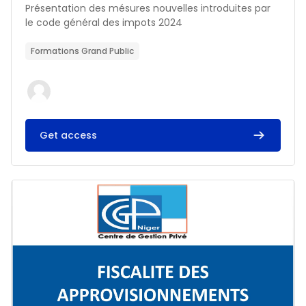
Résumé du cours :
Présentation des mésures nouvelles introduites par
le code général des impots 2024
Formations Grand Public
Get access
Image du cours FISCALITE DES APPROVISIONNEMENTS