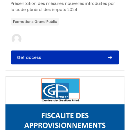
Résumé du cours :
Présentation des mésures nouvelles introduites par
le code général des impots 2024
Formations Grand Public
Get access
Image du cours FISCALITE DES APPROVISIONNEMENTS