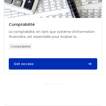
Catégorie de cours
Nom du cours
Comptabilité
Résumé du cours :
La comptabilité, en tant que système d'information
financière, est essentielle pour évaluer la ...
Comptabilité
Get access