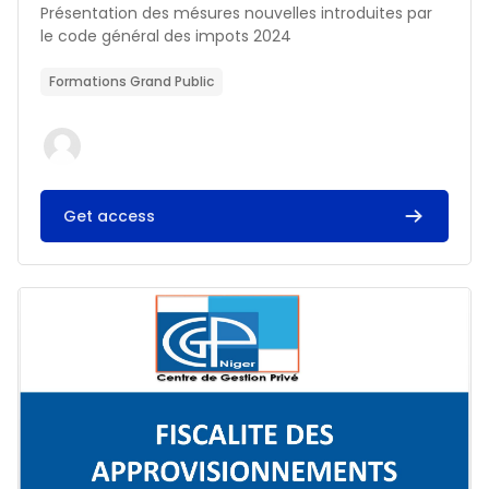
Résumé du cours :
Présentation des mésures nouvelles introduites par
le code général des impots 2024
Formations Grand Public
Get access
Image du cours FISCALITE DES APPROVISIONNEMENTS