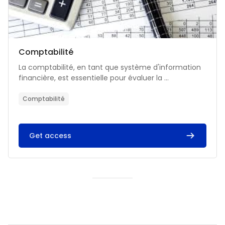
Catégorie de cours
Nom du cours
Comptabilité
Résumé du cours :
La comptabilité, en tant que système d'information
financière, est essentielle pour évaluer la ...
Comptabilité
Get access