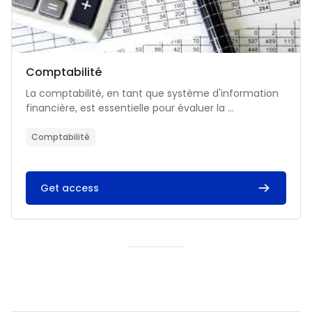
Catégorie de cours
Nom du cours
Comptabilité
Résumé du cours :
La comptabilité, en tant que système d'information
financière, est essentielle pour évaluer la ...
Comptabilité
Get access