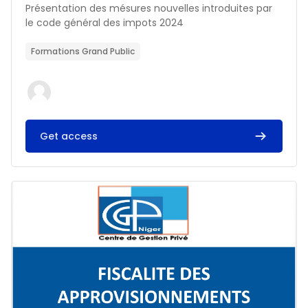
Résumé du cours :
Présentation des mésures nouvelles introduites par
le code général des impots 2024
Formations Grand Public
Get access
Image du cours FISCALITE DES APPROVISIONNEMENTS