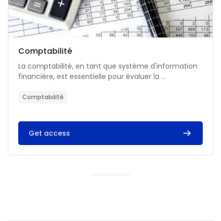
Catégorie de cours
Nom du cours
Comptabilité
Résumé du cours :
La comptabilité, en tant que système d'information
financière, est essentielle pour évaluer la ...
Comptabilité
Get access