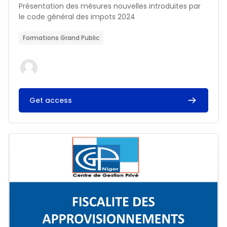
Résumé du cours :
Présentation des mésures nouvelles introduites par
le code général des impots 2024
Formations Grand Public
Get access
Image du cours FISCALITE DES APPROVISIONNEMENTS