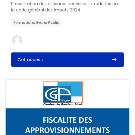
Résumé du cours :
Présentation des mésures nouvelles introduites par
le code général des impots 2024
Formations Grand Public
Get access
Image du cours FISCALITE DES APPROVISIONNEMENTS