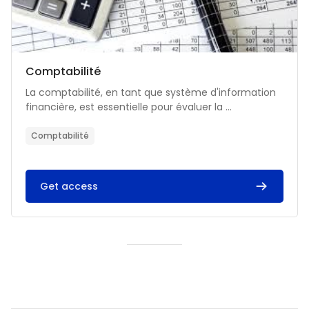
Catégorie de cours
Nom du cours
Comptabilité
Résumé du cours :
La comptabilité, en tant que système d'information
financière, est essentielle pour évaluer la ...
Comptabilité
Get access