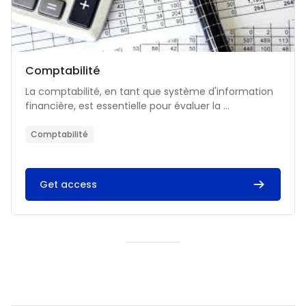
Catégorie de cours
Nom du cours
Comptabilité
Résumé du cours :
La comptabilité, en tant que système d'information
financière, est essentielle pour évaluer la ...
Comptabilité
Get access