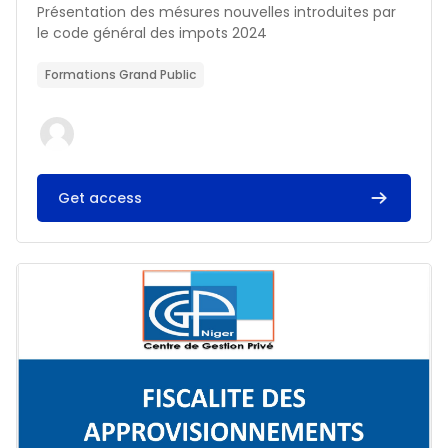
Résumé du cours :
Présentation des mésures nouvelles introduites par
le code général des impots 2024
Formations Grand Public
Get access
Image du cours FISCALITE DES APPROVISIONNEMENTS