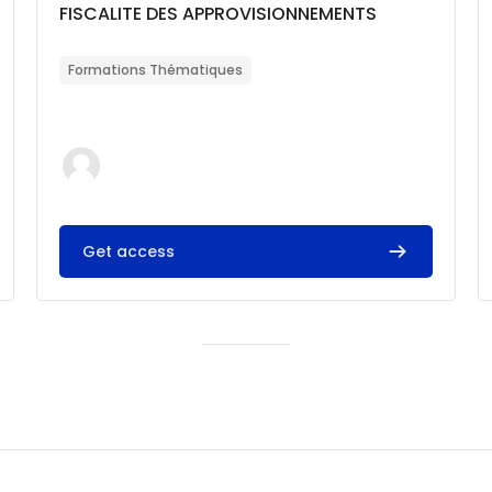
Catégorie de cours
Nom du cours
FISCALITE DES APPROVISIONNEMENTS
Résumé du cours :
Formations Thématiques
Get access