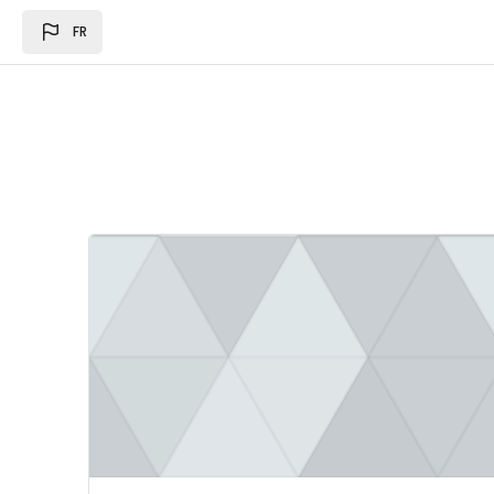
Passer au contenu principal
FR
Image du cours Loi des des finances 2024