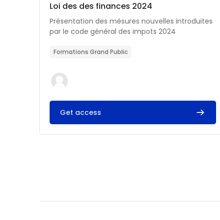
Catégorie de cours
Nom du cours
Loi des des finances 2024
Résumé du cours :
Présentation des mésures nouvelles introduites
par le code général des impots 2024
Formations Grand Public
Get access