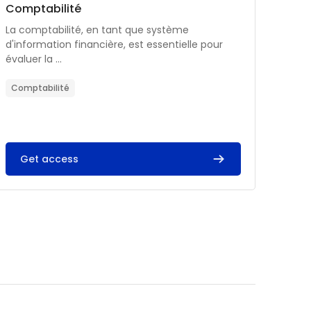
Catégorie de cours
Nom du cours
Comptabilité
Résumé du cours :
La comptabilité, en tant que système
d'information financière, est essentielle pour
évaluer la ...
Comptabilité
Get access