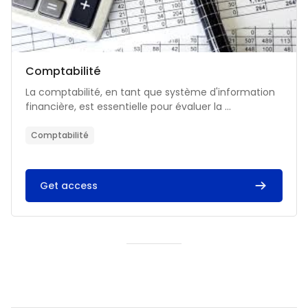
Catégorie de cours
Nom du cours
Comptabilité
Résumé du cours :
La comptabilité, en tant que système d'information
financière, est essentielle pour évaluer la ...
Comptabilité
Get access