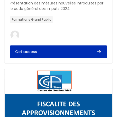
Résumé du cours :
Présentation des mésures nouvelles introduites par
le code général des impots 2024
Formations Grand Public
Get access
Image du cours FISCALITE DES APPROVISIONNEMENTS