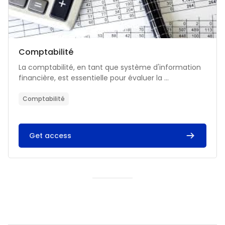
Catégorie de cours
Nom du cours
Comptabilité
Résumé du cours :
La comptabilité, en tant que système d'information
financière, est essentielle pour évaluer la ...
Comptabilité
Get access