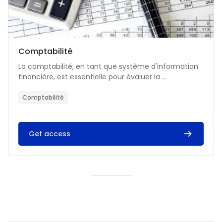
Catégorie de cours
Nom du cours
Comptabilité
Résumé du cours :
La comptabilité, en tant que système d'information
financière, est essentielle pour évaluer la ...
Comptabilité
Get access