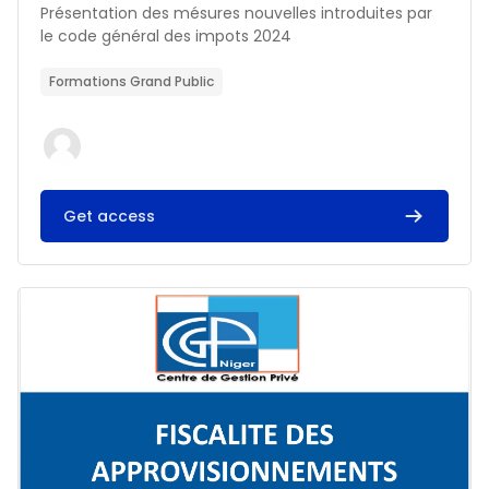
Résumé du cours :
Présentation des mésures nouvelles introduites par
le code général des impots 2024
Formations Grand Public
Get access
Image du cours FISCALITE DES APPROVISIONNEMENTS