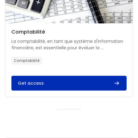
Catégorie de cours
Nom du cours
Comptabilité
Résumé du cours :
La comptabilité, en tant que système d'information
financière, est essentielle pour évaluer la ...
Comptabilité
Get access