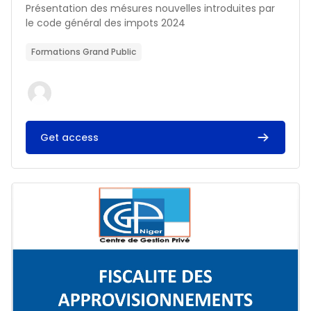
Résumé du cours :
Présentation des mésures nouvelles introduites par
le code général des impots 2024
Formations Grand Public
Get access
Image du cours FISCALITE DES APPROVISIONNEMENTS