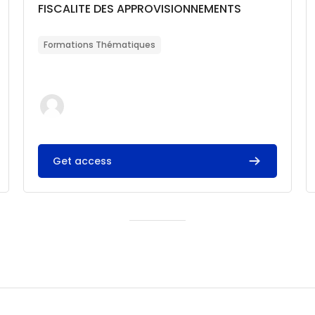
Catégorie de cours
Nom du cours
FISCALITE DES APPROVISIONNEMENTS
Résumé du cours :
Formations Thématiques
Get access