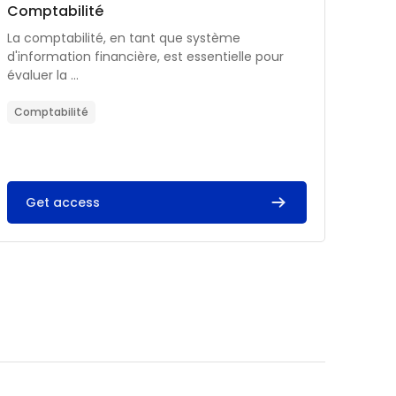
Catégorie de cours
Nom du cours
Comptabilité
Résumé du cours :
La comptabilité, en tant que système
d'information financière, est essentielle pour
évaluer la ...
Comptabilité
Get access