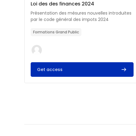
Catégorie de cours
Nom du cours
Loi des des finances 2024
Résumé du cours :
Présentation des mésures nouvelles introduites
par le code général des impots 2024
Formations Grand Public
Get access