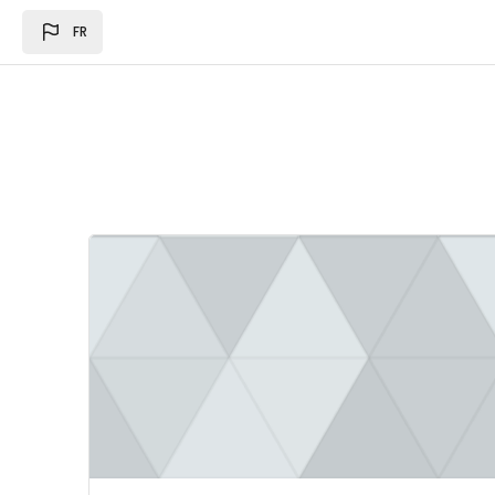
Passer au contenu principal
FR
Image du cours Loi des des finances 2024