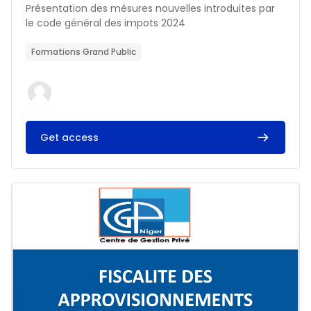
Résumé du cours :
Présentation des mésures nouvelles introduites par
le code général des impots 2024
Formations Grand Public
Get access
Image du cours FISCALITE DES APPROVISIONNEMENTS