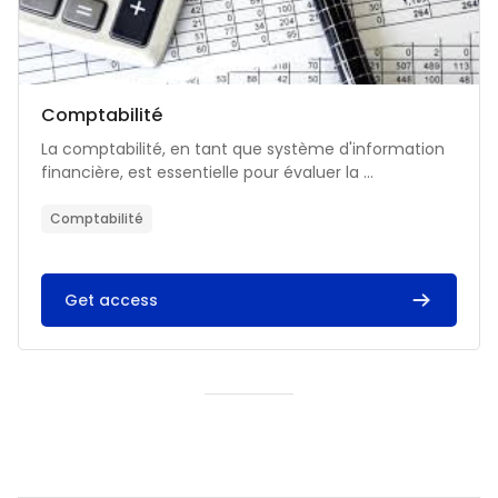
Catégorie de cours
Nom du cours
Comptabilité
Résumé du cours :
La comptabilité, en tant que système d'information
financière, est essentielle pour évaluer la ...
Comptabilité
Get access